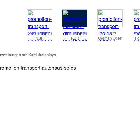
24H Rennen
DTM Rennen
Ladies
SW
NBR
NBR
German Open
Po
nstaltungen mit Kaltluftdisplays