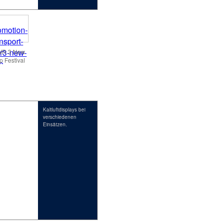
R 3 New
p Festival
Kaltluftdisplays bei
verschiedenen
Einsätzen.