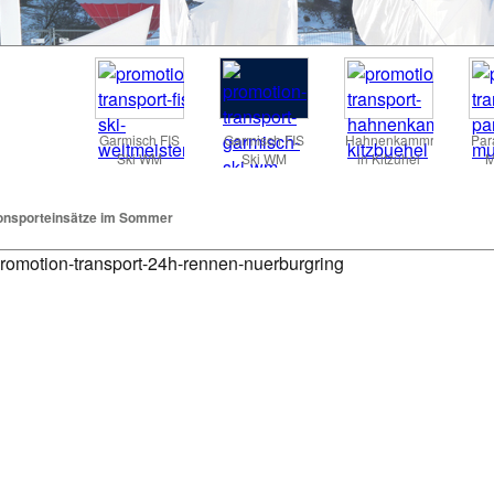
Garmisch FIS
Garmisch FIS
Hahnenkammrennen
Par
Ski WM
Ski WM
in Kitzühel
M
onsporteinsätze im Sommer