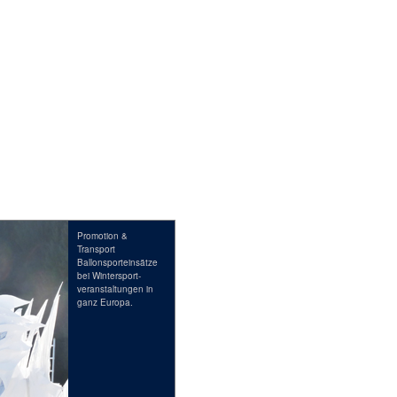
Kontakt
Promotion &
Transport
Ballonsporteinsätze
bei Wintersport-
veranstaltungen in
ganz Europa.