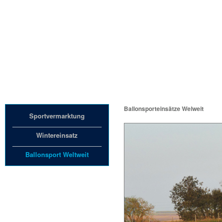
Unternehmen
Ballonsporteinsätze Welweit
Sportvermarktung
Wintereinsatz
Ballonsport Weltweit